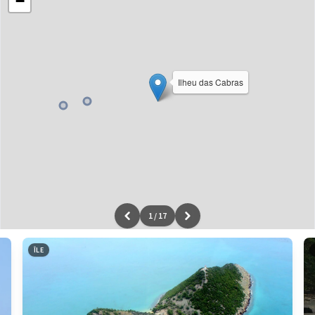
−
Ilheu das Cabras
1
/
17
Leaflet
|
données ©
OpenStreetMap
/ODbL - rendu
OSM France
ÎLE