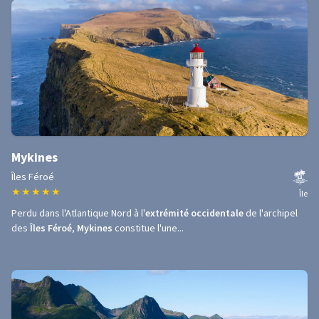
Mykines
Îles Féroé
★
★
★
★
★
Île
Perdu dans l'Atlantique Nord à l'
extrémité occidentale
de l'archipel
des
Îles Féroé
,
Mykines
constitue l'une...