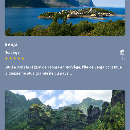
Senja
Norvège
★
★
★
★
★
Île
Située dans la région de
Troms
en
Norvège
, l'
île de Senja
constitue
la
deuxième plus grande île du pays
...