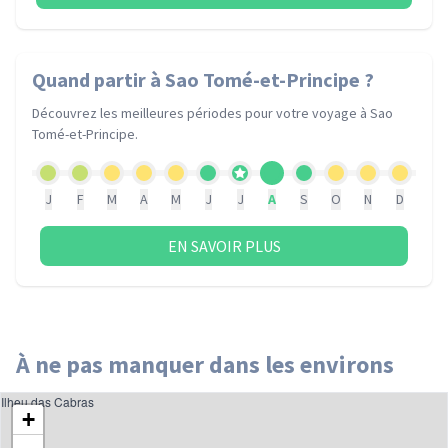
Quand partir
à Sao Tomé-et-Principe
?
Découvrez les meilleures périodes pour votre voyage
à Sao
Tomé-et-Principe
.
J
F
M
A
M
J
J
A
S
O
N
D
EN SAVOIR PLUS
À ne pas manquer dans les environs
Ilheu das Cabras
+