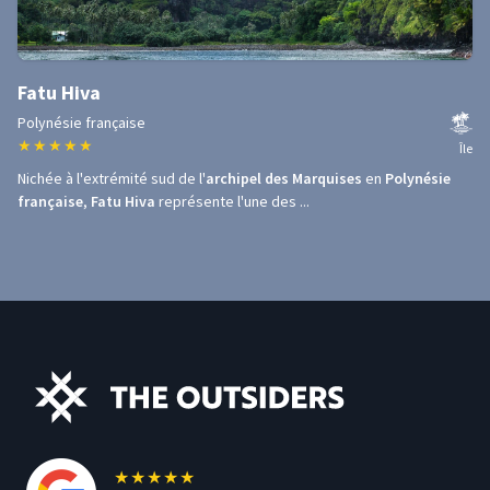
Fatu Hiva
Polynésie française
★
★
★
★
★
Île
Nichée à l'extrémité sud de l'
archipel des Marquises
en
Polynésie
française
,
Fatu Hiva
représente l'une des ...
★
★
★
★
★