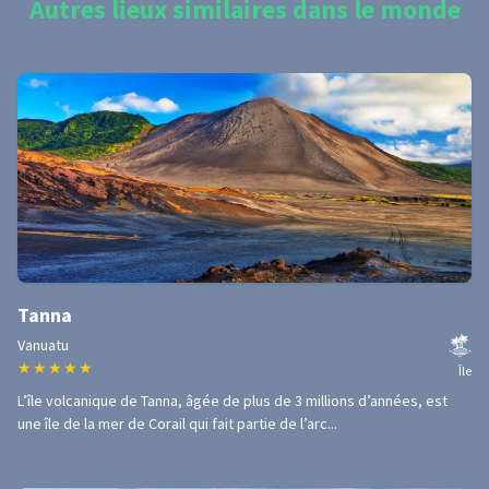
Autres lieux similaires dans le monde
Tanna
Vanuatu
★
★
★
★
★
Île
L’île volcanique de Tanna, âgée de plus de 3 millions d’années, est
une île de la mer de Corail qui fait partie de l’arc...