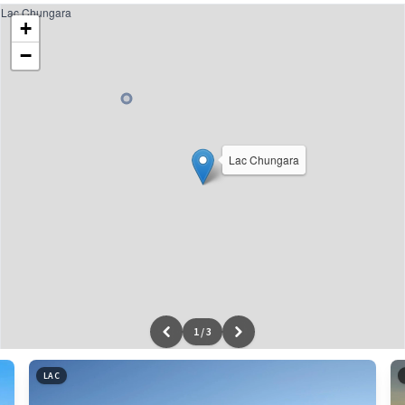
Lac Chungara
+
−
Lac Chungara
1
/
3
Leaflet
|
données ©
OpenStreetMap
/ODbL - rendu
OSM France
LAC