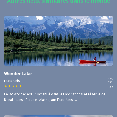
Autres lieux similaires dans le monde
Wonder Lake
États-Unis
★
★
★
★
★
Lac
Le lac Wonder est un lac situé dans le Parc national et réserve de
Denali, dans l’État de l’Alaska, aux États-Unis. ...