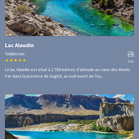
Lac Alaudin
Tadjikistan
★
★
★
★
★
Lac
Le lac Alaudin est situé à 2 780 mètres d'altitude au cœur des Monts
Fan dans la province de Sughd, au sud-ouest de l’ou...