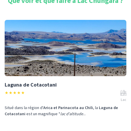
Que voir et que faire à
Lac Chungara
?
Laguna de Cotacotani
★
★
★
★
★
Lac
Situé dans la région d'
Arica et Parinacota au Chili
, la
Laguna de
Cotacotani
est un magnifique *
lac d'altitude
...