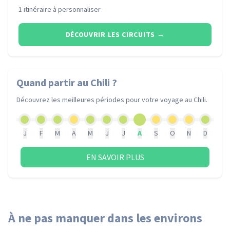
1 itinéraire à personnaliser
DÉCOUVRIR LES CIRCUITS
→
Quand partir
au Chili
?
Découvrez les meilleures périodes pour votre voyage
au Chili
.
J
F
M
A
M
J
J
A
S
O
N
D
EN SAVOIR PLUS
À ne pas manquer dans les environs