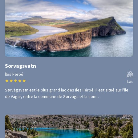
Sorvagsvatn
Îles Féroé
★
★
★
★
★
Lac
Sørvágsvatn est le plus grand lac des Îles Féroé. Il est situé sur l'île
de Vágar, entre la commune de Sørvágs et la com...