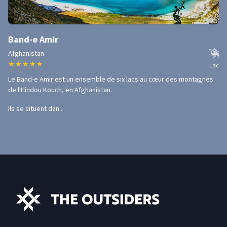
Band-e Amir
Afghanistan
★
★
★
★
★
Lac
Le Band-e Amir est un ensemble de six lacs au cœur des montagnes
de l'Hindou Kouch, en Afghanistan.
Ils se situent dan...