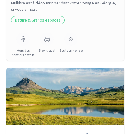
Mulkhra
est à découvrir pendant votre voyage
en Géorgie
,
si vous aimez :
Nature & Grands espaces
Hors des
Slow travel
Seul au monde
sentiers battus