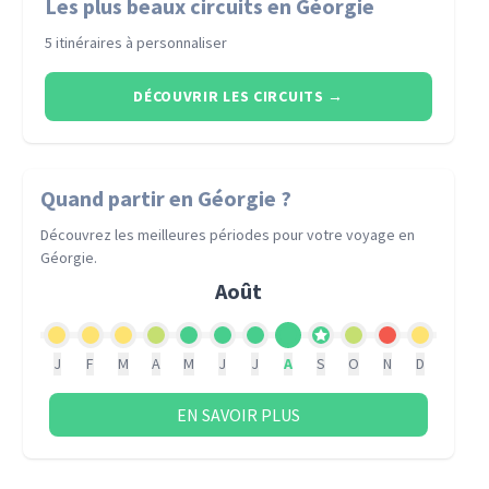
Les plus beaux circuits en Géorgie
5 itinéraires à personnaliser
DÉCOUVRIR LES CIRCUITS
→
Quand partir
en Géorgie
?
Découvrez les meilleures périodes pour votre voyage
en
Géorgie
.
Août
J
F
M
A
M
J
J
A
S
O
N
D
EN SAVOIR PLUS