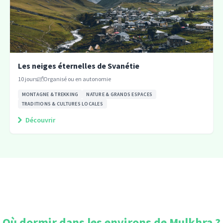
Les neiges éternelles de Svanétie
10
jours
Organisé ou en autonomie
MONTAGNE & TREKKING
NATURE & GRANDS ESPACES
TRADITIONS & CULTURES LOCALES
Découvrir
Où dormir dans les environs de
Mulkhra
?