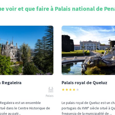
e voir et que faire à
Palais national de Pen
a Regaleira
Palais royal de Queluz
★
★
★
★
★
Palais
a Regaleira est un ensemble
Le palais royal de Queluz est un c
situé dans le Centre Historique de
portugais du XVIIIᵉ siècle situé à Q
assée au patr...
freguesia de la municipalité de ...