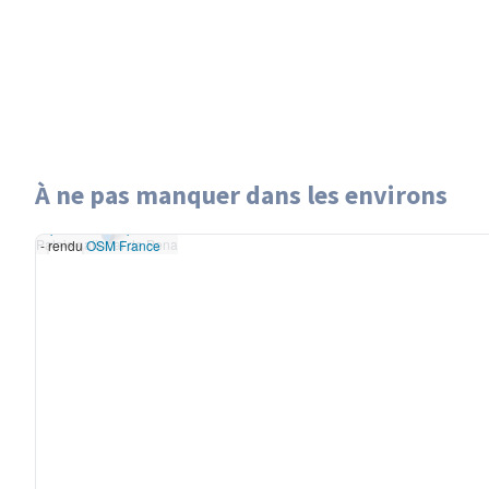
À ne pas manquer dans les environs
Leaflet
|
données ©
Palais national de Pena
OpenStreetMap
/ODbL
Palais national de Pena
- rendu
OSM France
+
−