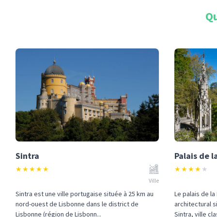
Qu
Sintra
Palais de l
★
★
★
★
★
★
★
★
★
★
Ville
Sintra est une ville portugaise située à 25 km au
Le palais de l
nord-ouest de Lisbonne dans le district de
architectural 
Lisbonne (région de Lisbonn...
Sintra, ville cl