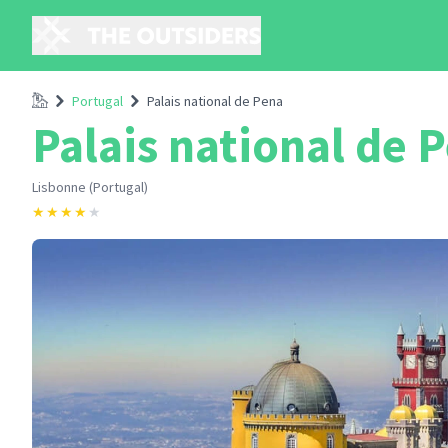
Accueil
Portugal
Palais national de Pena
Palais national de 
Lisbonne (Portugal)
★
★
★
★
★