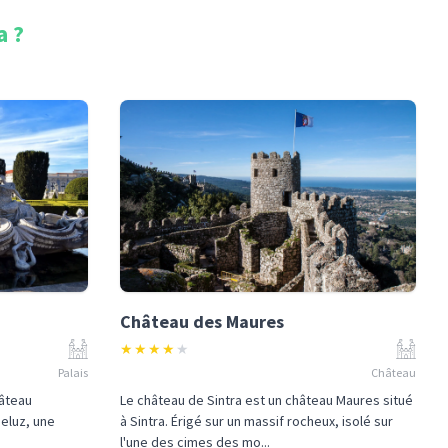
a
?
Château des Maures
★
★
★
★
★
Palais
Château
hâteau
Le château de Sintra est un château Maures situé
ueluz, une
à Sintra. Érigé sur un massif rocheux, isolé sur
l'une des cimes des mo...