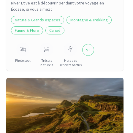
River Etive
est à découvrir pendant votre voyage
en
Écosse
, si vous aimez :
Nature & Grands espaces
Montagne & Trekking
Faune & Flore
Canoé
5
+
Photo spot
Trésors
Hors des
naturels
sentiers battus