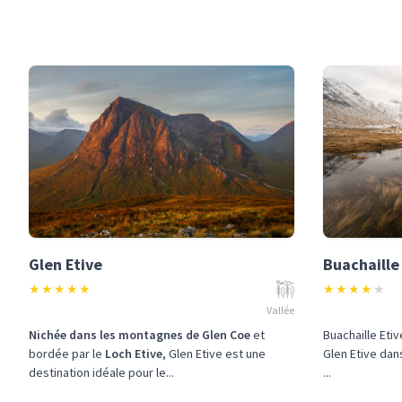
Glen Etive
Buachaille
★
★
★
★
★
★
★
★
★
★
Vallée
Nichée dans les montagnes de Glen Coe
et
Buachaille Eti
bordée par le
Loch Etive
, Glen Etive est une
Glen Etive dan
destination idéale pour le...
...