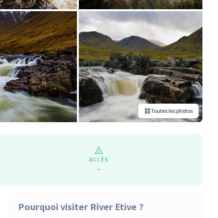
Toutes les photos
ACCÈS
-
Pourquoi visiter River Etive ?