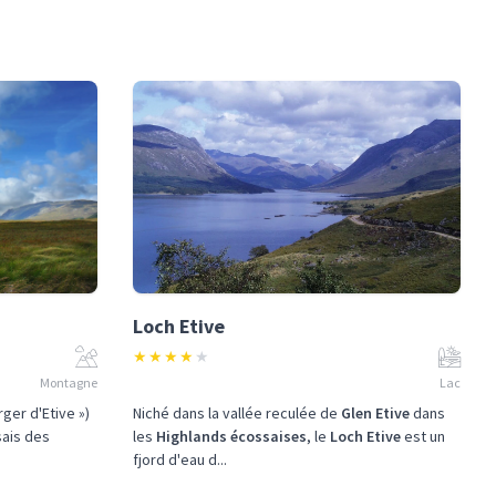
Loch Etive
★
★
★
★
★
Montagne
Lac
rger d'Etive »)
Niché dans la vallée reculée de
Glen Etive
dans
ais des
les
Highlands écossaises
, le
Loch Etive
est un
fjord d'eau d...