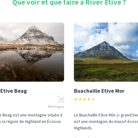
Que voir et que faire à
River Etive
?
 Etive Beag
Buachaille Etive Mor
★
★
★
★
★
Montagne
ve Beag est une montagne située à
Le Buachaille Etive Mòr (« grand be
s la région de Highland en Écosse.
est une montagne du massif écoss
Highlands.