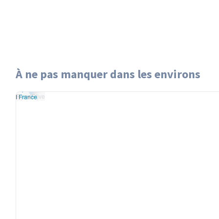
À ne pas manquer dans les environs
flet
|
données ©
River Etive
treetMap
/ODbL
River Etive
du
OSM France
+
−