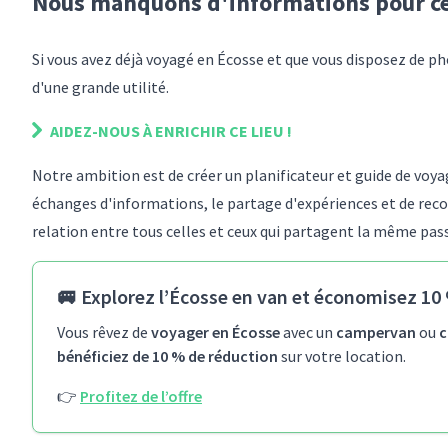
Nous manquons d'informations pour
c
Si vous avez déjà voyagé
en Écosse
et que vous disposez de ph
d'une grande utilité.
AIDEZ-NOUS À ENRICHIR
CE LIEU
!
Notre ambition est de créer un planificateur et guide de vo
échanges d'informations, le partage d'expériences et de reco
relation entre tous celles et ceux qui partagent la même pas
🚐
Explorez l’Écosse en van et économisez 10 
Vous rêvez de
voyager en Écosse
avec un
campervan
ou
c
bénéficiez de 10 % de réduction
sur votre location.
👉
Profitez de l’offre