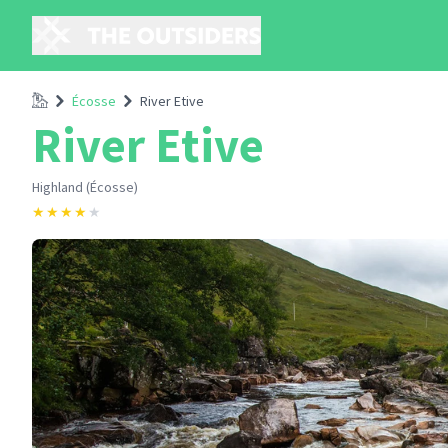
Accueil
Écosse
River Etive
River Etive
Highland (Écosse)
★
★
★
★
★