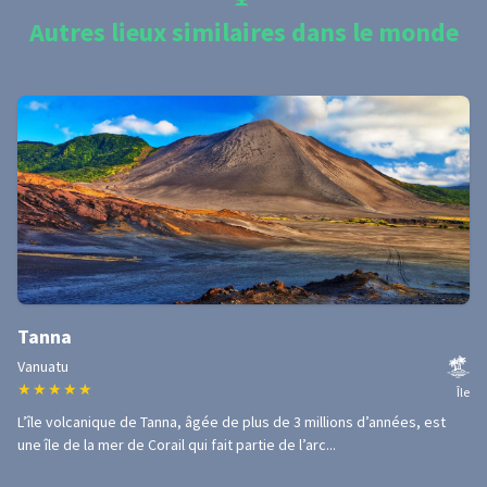
Autres lieux similaires dans le monde
Tanna
Vanuatu
★
★
★
★
★
Île
L’île volcanique de Tanna, âgée de plus de 3 millions d’années, est
une île de la mer de Corail qui fait partie de l’arc...