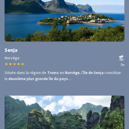
Senja
Norvège
★
★
★
★
★
Île
Située dans la région de
Troms
en
Norvège
, l'
île de Senja
constitue
la
deuxième plus grande île du pays
...