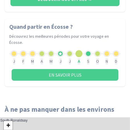
Quand partir
en Écosse
?
Découvrez les meilleures périodes pour votre voyage
en
Écosse
.
J
F
M
A
M
J
J
A
S
O
N
D
EN SAVOIR PLUS
À ne pas manquer dans les environs
South Ronaldsay
+