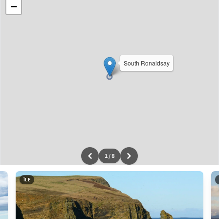
−
South Ronaldsay
1
/
8
Leaflet
|
données ©
OpenStreetMap
/ODbL - rendu
OSM France
ÎLE