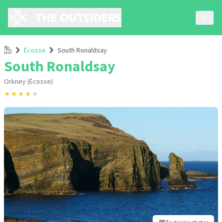
Accueil
Écosse
South Ronaldsay
South Ronaldsay
Orkney (Écosse)
★
★
★
★
★