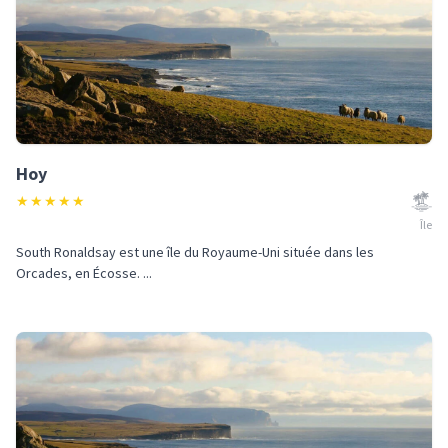
Hoy
★
★
★
★
★
Île
South Ronaldsay est une île du Royaume-Uni située dans les
Orcades, en Écosse. ...