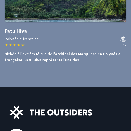
Fatu Hiva
Polynésie française
★
★
★
★
★
Île
Nichée à l'extrémité sud de l'
archipel des Marquises
en
Polynésie
française
,
Fatu Hiva
représente l'une des ...