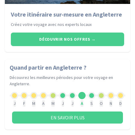
Votre itinéraire sur-mesure en Angleterre
Créez votre voyage avec nos experts locaux
DÉCOUVRIR NOS OFFRES
→
Quand partir
en Angleterre
?
Découvrez les meilleures périodes pour votre voyage
en
Angleterre
.
J
F
M
A
M
J
J
A
S
O
N
D
EN SAVOIR PLUS