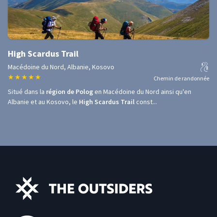
High Scardus Trail
Macédoine du Nord, Albanie, Kosovo
★
★
★
★
★
Chemin de randonnée
Situé dans la
région de Polog
en Macédoine du Nord ainsi qu'en
Albanie et au Kosovo, le
High Scardus Trail
const...