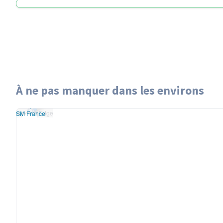
À ne pas manquer dans les environs
eaflet
|
données ©
Striding Edge
enStreetMap
/ODbL
Striding Edge
endu
OSM France
+
−