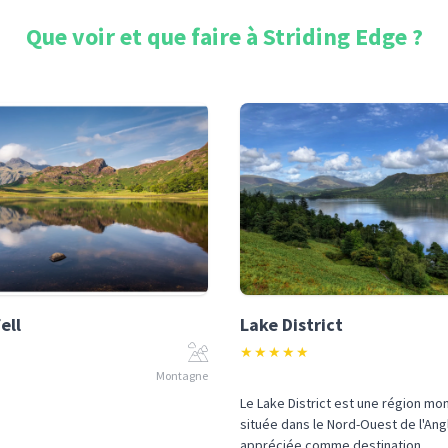
Que voir et que faire à
Striding Edge
?
ell
Lake District
★
★
★
★
★
Montagne
Le Lake District est une région m
située dans le Nord-Ouest de l'Ang
appréciée comme destination ...