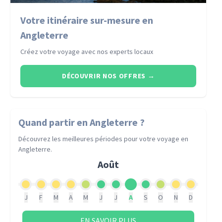
Votre itinéraire sur-mesure en
Angleterre
Créez votre voyage avec nos experts locaux
DÉCOUVRIR NOS OFFRES
→
Quand partir
en Angleterre
?
Découvrez les meilleures périodes pour votre voyage
en
Angleterre
.
Août
J
F
M
A
M
J
J
A
S
O
N
D
EN SAVOIR PLUS