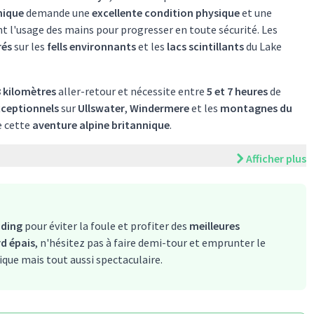
nique
demande une
excellente condition physique
et une
nt l'usage des mains pour progresser en toute sécurité. Les
rés
sur les
fells environnants
et les
lacs scintillants
du Lake
8 kilomètres
aller-retour et nécessite entre
5 et 7 heures
de
xceptionnels
sur
Ullswater
,
Windermere
et les
montagnes du
e cette
aventure alpine britannique
.
Afficher plus
dding
pour éviter la foule et profiter des
meilleures
rd épais
, n'hésitez pas à faire demi-tour et emprunter le
que mais tout aussi spectaculaire.