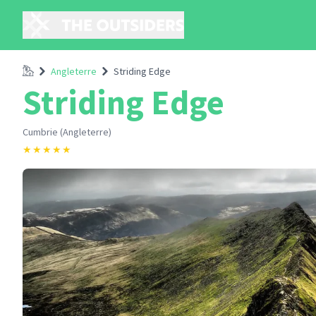
Accueil
Angleterre
Striding Edge
Striding Edge
Cumbrie (Angleterre)
★
★
★
★
★