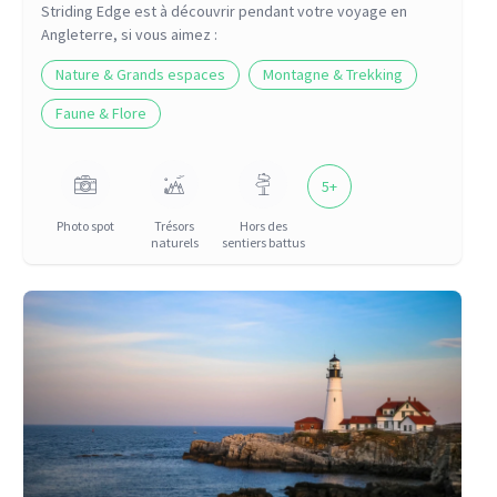
Striding Edge
est à découvrir pendant votre voyage
en
Angleterre
, si vous aimez :
Nature & Grands espaces
Montagne & Trekking
Faune & Flore
5
+
Photo spot
Trésors
Hors des
naturels
sentiers battus