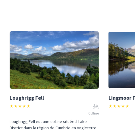
Loughrigg Fell
Lingmoor F
★
★
★
★
★
★
★
★
★
★
Colline
Loughrigg Fell est une colline située à Lake
District dans la région de Cumbrie en Angleterre.
...