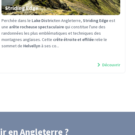
Striding Edge
Perchée dans le
Lake District
en Angleterre,
Striding Edge
est
une
arête rocheuse spectaculaire
qui constitue l'une des
randonnées les plus emblématiques et techniques des
montagnes anglaises. Cette
crête étroite et effilée
relie le
sommet de
Helvellyn
à ses co...
Découvrir
ir
en Angleterre
?