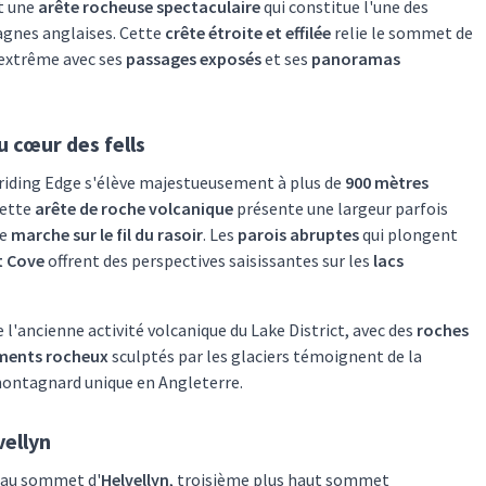
t une
arête rocheuse spectaculaire
qui constitue l'une des
gnes anglaises. Cette
crête étroite et effilée
relie le sommet de
 extrême avec ses
passages exposés
et ses
panoramas
 cœur des fells
triding Edge s'élève majestueusement à plus de
900 mètres
Cette
arête de roche volcanique
présente une largeur parfois
de
marche sur le fil du rasoir
. Les
parois abruptes
qui plongent
 Cove
offrent des perspectives saisissantes sur les
lacs
 l'ancienne activité volcanique du Lake District, avec des
roches
ements rocheux
sculptés par les glaciers témoignent de la
montagnard unique en Angleterre.
vellyn
au sommet d'
Helvellyn
, troisième plus haut sommet