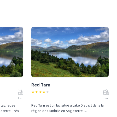
Red Tarn
★
★
★
★
★
Lac
Lac
ontagneuse
Red Tarn est un lac situé à Lake District dans la
leterre. Très
région de Cumbrie en Angleterre. ...