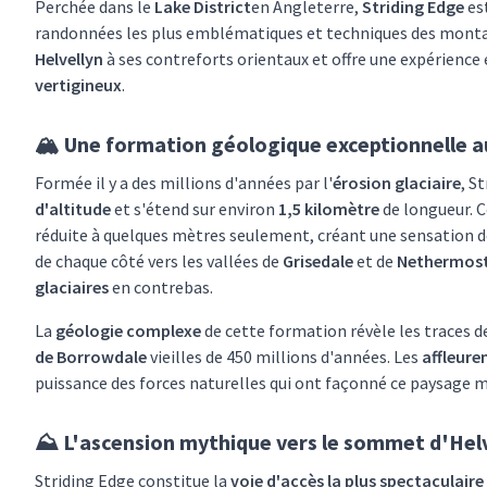
Perchée dans le
Lake District
en Angleterre,
Striding Edge
es
randonnées les plus emblématiques et techniques des monta
Helvellyn
à ses contreforts orientaux et offre une expérience
vertigineux
.
🏔️ Une formation géologique exceptionnelle au
Formée il y a des millions d'années par l'
érosion glaciaire
, S
d'altitude
et s'étend sur environ
1,5 kilomètre
de longueur. 
réduite à quelques mètres seulement, créant une sensation 
de chaque côté vers les vallées de
Grisedale
et de
Nethermost
glaciaires
en contrebas.
La
géologie complexe
de cette formation révèle les traces de
de Borrowdale
vieilles de 450 millions d'années. Les
affleur
puissance des forces naturelles qui ont façonné ce paysage 
⛰️ L'ascension mythique vers le sommet d'Hel
Striding Edge constitue la
voie d'accès la plus spectaculaire