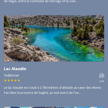
de Vágar, entre la commune de Sørvágs et la com...
Lac Alaudin
Tadjikistan
★
★
★
★
★
Lac
Le lac Alaudin est situé à 2 780 mètres d'altitude au cœur des Monts
Fan dans la province de Sughd, au sud-ouest de l’ou...