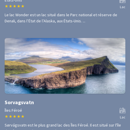
États-Unis
★
★
★
★
★
Lac
Le lac Wonder est un lac situé dans le Parc national et réserve de
Denali, dans l’État de l’Alaska, aux États-Unis. ...
Sorvagsvatn
Îles Féroé
★
★
★
★
★
Lac
Sørvágsvatn est le plus grand lac des Îles Féroé. Il est situé sur l'île