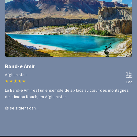
Band-e Amir
Afghanistan
★
★
★
★
★
Lac
Le Band-e Amir est un ensemble de six lacs au cœur des montagnes
de l'Hindou Kouch, en Afghanistan.
Ils se situent dan...