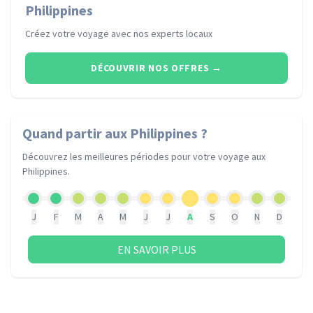
Philippines
Créez votre voyage avec nos experts locaux
DÉCOUVRIR NOS OFFRES
→
Quand partir
aux Philippines
?
Découvrez les meilleures périodes pour votre voyage
aux
Philippines
.
J
F
M
A
M
J
J
A
S
O
N
D
EN SAVOIR PLUS