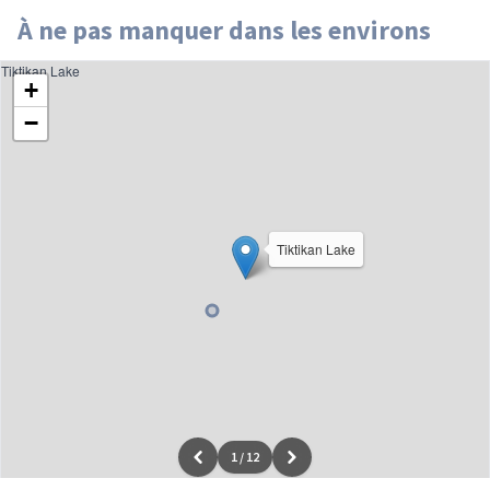
À ne pas manquer dans les environs
Tiktikan Lake
+
−
Tiktikan Lake
1
/
12
Leaflet
|
données ©
OpenStreetMap
/ODbL - rendu
OSM France