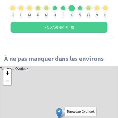
J
F
M
A
M
J
J
A
S
O
N
D
EN SAVOIR PLUS
À ne pas manquer dans les environs
Toroweap Overlook
+
−
Toroweap Overlook