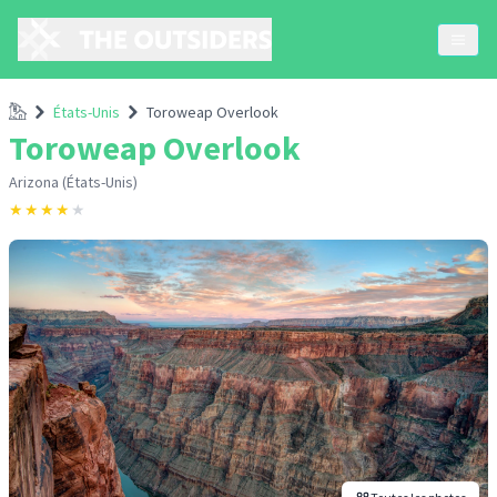
Accueil
États-Unis
Toroweap Overlook
Toroweap Overlook
Arizona (États-Unis)
★
★
★
★
★