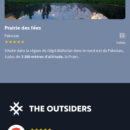
Prairie des fées
Pakistan
★
★
★
★
★
Vallée
Située dans la région du Gilgit-Baltistan dans le nord-est du Pakistan,
à plus de
3 300 mètres d’altitude
, la Prairi...
★
★
★
★
★