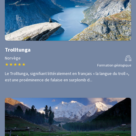
Trolltunga
Norvège
★
★
★
★
★
Formation géologique
Le Trolltunga, signifiant littéralement en français « la langue du troll »,
est une proéminence de falaise en surplomb d...