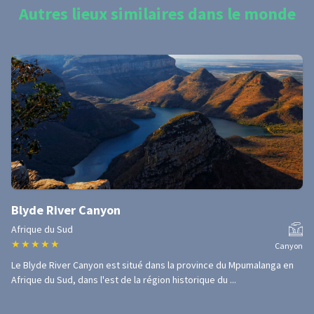
Autres lieux similaires dans le monde
Blyde River Canyon
Afrique du Sud
★
★
★
★
★
Canyon
Le Blyde River Canyon est situé dans la province du Mpumalanga en
Afrique du Sud, dans l'est de la région historique du ...