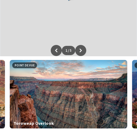
1
/
5
Leaflet
|
données ©
OpenStreetMap
/ODbL - rendu
OSM France
POINT DE VUE
Toroweap Overlook