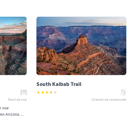
South Kaibab Trail
★
★
★
★
★
Point de vue
Chemin de randonnée
e vue
n Arizona. ...