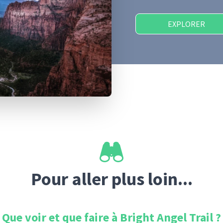
EXPLORER
Pour aller plus loin...
Que voir et que faire à
Bright Angel Trail
?