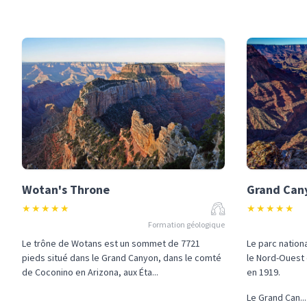
Wotan's Throne
Grand Can
★
★
★
★
★
★
★
★
★
★
Formation géologique
Le trône de Wotans est un sommet de 7721
Le parc nation
pieds situé dans le Grand Canyon, dans le comté
le Nord-Ouest 
de Coconino en Arizona, aux Éta...
en 1919.
Le Grand Can...