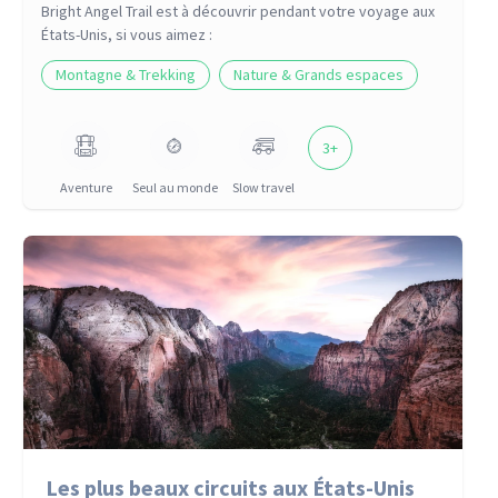
Bright Angel Trail
est à découvrir pendant votre voyage
aux
États-Unis
, si vous aimez :
Montagne & Trekking
Nature & Grands espaces
3
+
Aventure
Seul au monde
Slow travel
Les plus beaux circuits aux États-Unis