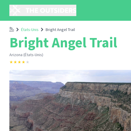
Accueil
États-Unis
Bright Angel Trail
Bright Angel Trail
Arizona (États-Unis)
★
★
★
★
★