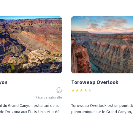
yon
Toroweap Overlook
★
★
★
★
★
Réserve naturelle
al du Grand Canyon est situé dans
Toroweap Overlook est un point d
de l'Arizona aux États-Unis et créé
panoramique sur le Grand Canyon, e