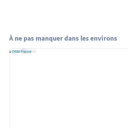
À ne pas manquer dans les environs
Leaflet
|
données ©
Bright Angel Trail
OpenStreetMap
/ODbL
Bright Angel Trail
- rendu
OSM France
+
−