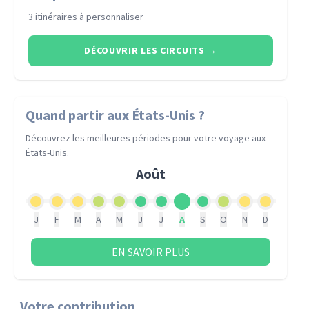
3 itinéraires à personnaliser
DÉCOUVRIR LES CIRCUITS
→
Quand partir
aux États-Unis
?
Découvrez les meilleures périodes pour votre voyage
aux
États-Unis
.
Août
J
F
M
A
M
J
J
A
S
O
N
D
EN SAVOIR PLUS
Votre contribution