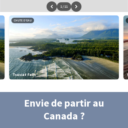
1
/
11
Leaflet
|
données ©
OpenStreetMap
/ODbL - rendu
OSM France
CHUTE D'EAU
Tsusiat Falls
Envie de partir
au
Canada
?