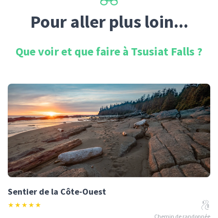
Pour aller plus loin...
Que voir et que faire à
Tsusiat Falls
?
Sentier de la Côte-Ouest
★
★
★
★
★
Chemin de randonnée