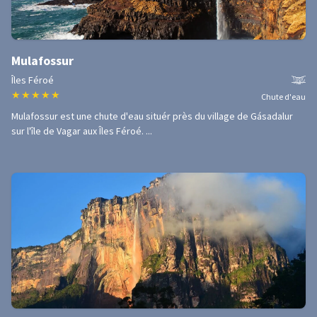
Mulafossur
Îles Féroé
★
★
★
★
★
Chute d'eau
Mulafossur est une chute d'eau situér près du village de Gásadalur
sur l'île de Vagar aux Îles Féroé. ...