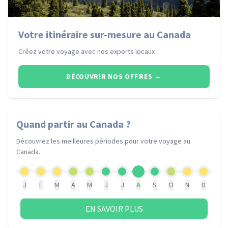
Votre itinéraire sur-mesure au Canada
Créez votre voyage avec nos experts locaux
DÉCOUVRIR NOS OFFRES
→
Quand partir
au Canada
?
Découvrez les meilleures périodes pour votre voyage
au
Canada
.
J
F
M
A
M
J
J
A
S
O
N
D
EN SAVOIR PLUS