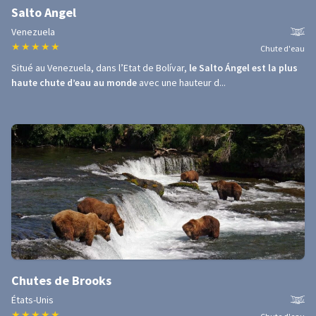
Salto Angel
Venezuela
★
★
★
★
★
Chute d'eau
Situé au Venezuela, dans l’Etat de Bolívar,
le Salto Ángel est la plus
haute chute d’eau au monde
avec une hauteur d...
Chutes de Brooks
États-Unis
★
★
★
★
★