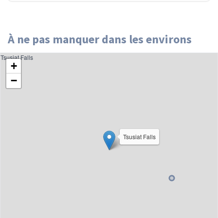
À ne pas manquer dans les environs
Tsusiat Falls
+
−
Tsusiat Falls