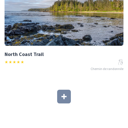
North Coast Trail
★
★
★
★
★
Chemin de randonnée