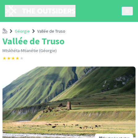
Accueil
Géorgie
Vallée de Truso
Vallée de Truso
Mtskhéta-Mtianétie (Géorgie)
★
★
★
★
★