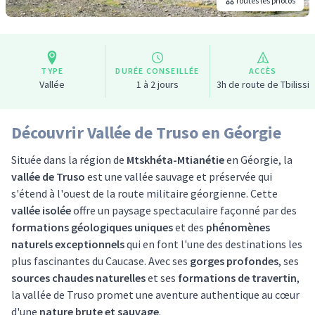
Toutes les photos
TYPE
DURÉE CONSEILLÉE
ACCÈS
Vallée
1 à 2 jours
3h de route de Tbilissi
Découvrir Vallée de Truso en Géorgie
Située dans la région de
Mtskhéta-Mtianétie
en Géorgie, la
vallée de Truso
est une vallée sauvage et préservée qui
s'étend à l'ouest de la route militaire géorgienne. Cette
vallée isolée
offre un paysage spectaculaire façonné par des
formations géologiques uniques
et des
phénomènes
naturels exceptionnels
qui en font l'une des destinations les
plus fascinantes du Caucase. Avec ses
gorges profondes
, ses
sources chaudes naturelles
et ses
formations de travertin
,
la vallée de Truso promet une aventure authentique au cœur
d'une
nature brute et sauvage
.