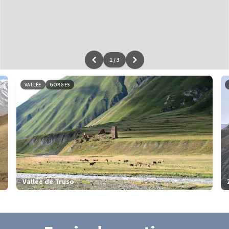
1
/
3
Leaflet
|
données ©
OpenStreetMap
/ODbL - rendu
OSM France
VALLÉE
GORGES
Vallée de Truso