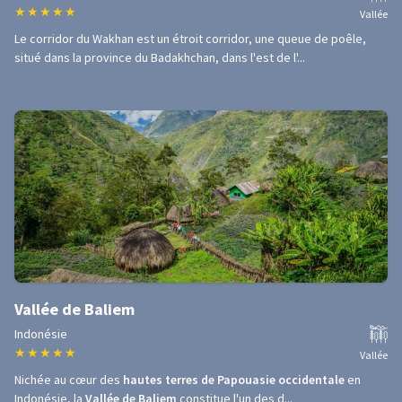
★
★
★
★
★
Vallée
Le corridor du Wakhan est un étroit corridor, une queue de poêle,
situé dans la province du Badakhchan, dans l'est de l'...
Vallée de Baliem
Indonésie
★
★
★
★
★
Vallée
Nichée au cœur des
hautes terres de Papouasie occidentale
en
Indonésie, la
Vallée de Baliem
constitue l'un des d...