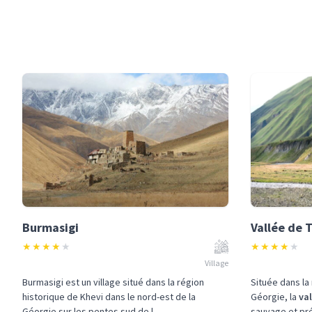
Burmasigi
Vallée de 
★
★
★
★
★
★
★
★
★
★
Village
Burmasigi est un village situé dans la région
Située dans la
historique de Khevi dans le nord-est de la
Géorgie, la
val
Géorgie sur les pentes sud de l...
sauvage et pré