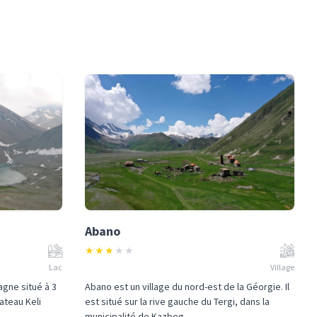
Abano
★
★
★
★
★
Lac
Village
agne situé à 3
Abano est un village du nord-est de la Géorgie. Il
ateau Keli
est situé sur la rive gauche du Tergi, dans la
municipalité de Kazbeg...