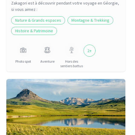
Zakagori
est à découvrir pendant votre voyage
en Géorgie
,
si vous aimez :
Nature & Grands espaces
Montagne & Trekking
Histoire & Patrimoine
2
+
Photo spot
Aventure
Hors des
sentiers battus