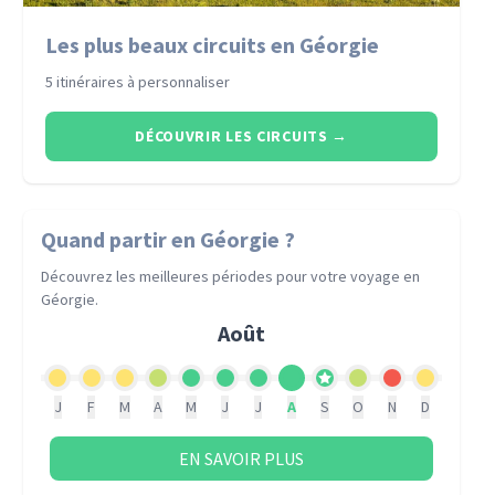
Les plus beaux circuits en Géorgie
5 itinéraires à personnaliser
DÉCOUVRIR LES CIRCUITS
→
Quand partir
en Géorgie
?
Découvrez les meilleures périodes pour votre voyage
en
Géorgie
.
Août
J
F
M
A
M
J
J
A
S
O
N
D
EN SAVOIR PLUS