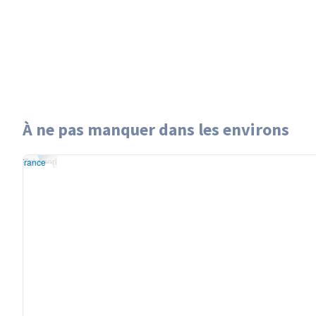
À ne pas manquer dans les environs
et
|
données ©
Zakagori
reetMap
/ODbL
Zakagori
OSM France
+
−