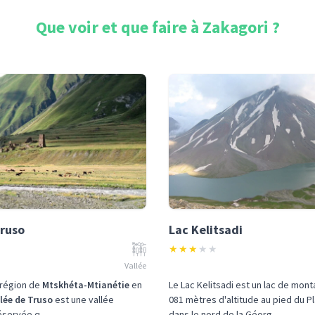
Que voir et que faire à
Zakagori
?
Truso
Lac Kelitsadi
★
★
★
★
★
Vallée
 région de
Mtskhéta-Mtianétie
en
Le Lac Kelitsadi est un lac de mont
lée de Truso
est une vallée
081 mètres d'altitude au pied du Pl
servée q...
dans le nord de la Géorg...