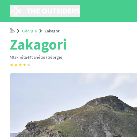
Accueil
Géorgie
Zakagori
Zakagori
Mtskhéta-Mtianétie (Géorgie)
★
★
★
★
★