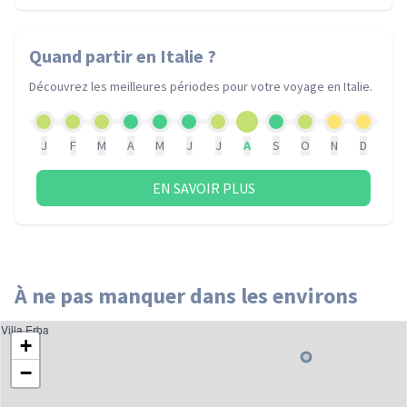
Quand partir
en Italie
?
Découvrez les meilleures périodes pour votre voyage
en Italie
.
J
F
M
A
M
J
J
A
S
O
N
D
EN SAVOIR PLUS
À ne pas manquer dans les environs
Villa Erba
+
−