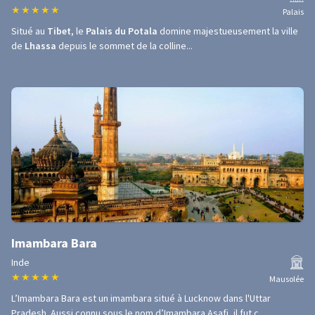
★
★
★
★
★
Palais
Situé au
Tibet
, le
Palais du Potala
domine majestueusement la ville
de
Lhassa
depuis le sommet de la colline...
Imambara Bara
Inde
★
★
★
★
★
Mausolée
L’Imambara Bara est un imambara situé à Lucknow dans l'Uttar
Pradesh. Aussi connu sous le nom d’Imambara Asafi, il fut c...