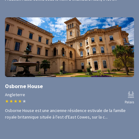
Osborne House
Angleterre
★
★
★
★
★
Palais
Osborne House est une ancienne résidence estivale de la famille
royale britannique située à l'est d'East Cowes, sur la c...