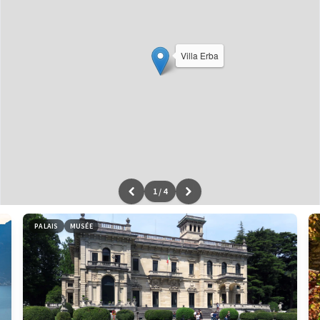
Villa Erba
1
/
4
Leaflet
|
données ©
OpenStreetMap
/ODbL - rendu
OSM France
PALAIS
MUSÉE