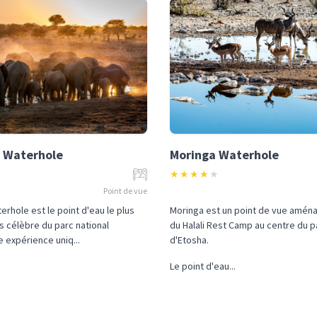
 Waterhole
Moringa Waterhole
★
★
★
★
★
Point de vue
rhole est le point d'eau le plus
Moringa est un point de vue aména
us célèbre du parc national
du Halali Rest Camp au centre du p
e expérience uniq...
d'Etosha.
Le point d'eau...