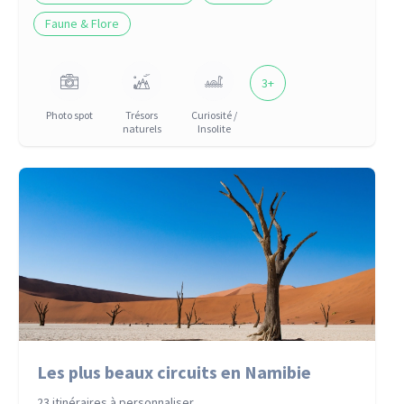
Faune & Flore
3
+
Photo spot
Trésors
Curiosité /
naturels
Insolite
Les plus beaux circuits en Namibie
23 itinéraires à personnaliser