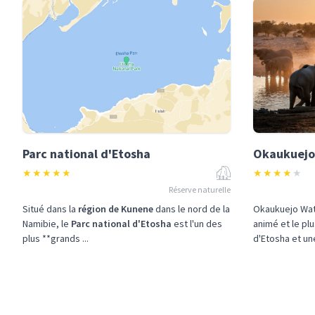
Parc national d'Etosha
Okaukuejo
★
★
★
★
★
★
★
★
★
★
Réserve naturelle
Situé dans la
région de Kunene
dans le nord de la
Okaukuejo Wate
Namibie, le
Parc national d'Etosha
est l'un des
animé et le pl
plus **grands ...
d'Etosha et un