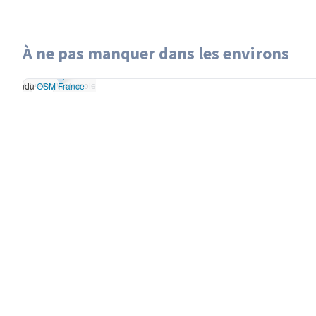
À ne pas manquer dans les environs
Leaflet
|
données ©
Chudop Waterhole
OpenStreetMap
/ODbL
Chudop Waterhole
- rendu
OSM France
+
−