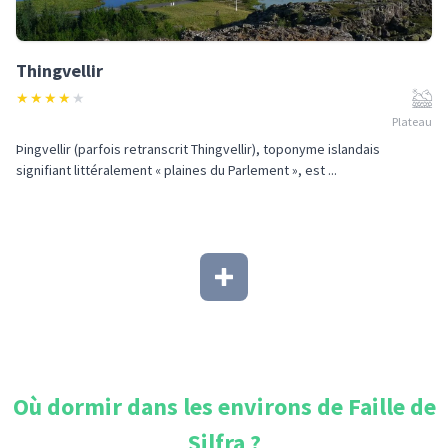
Thingvellir
★
★
★
★
★
Plateau
Þingvellir (parfois retranscrit Thingvellir), toponyme islandais
signifiant littéralement « plaines du Parlement », est ...
Où dormir dans les environs de
Faille de
Silfra
?