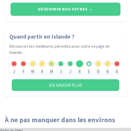
DÉCOUVRIR NOS OFFRES
→
Quand partir
en Islande
?
Découvrez les meilleures périodes pour votre voyage
en
Islande
.
J
F
M
A
M
J
J
A
S
O
N
D
EN SAVOIR PLUS
À ne pas manquer dans les environs
Faille de Silfra