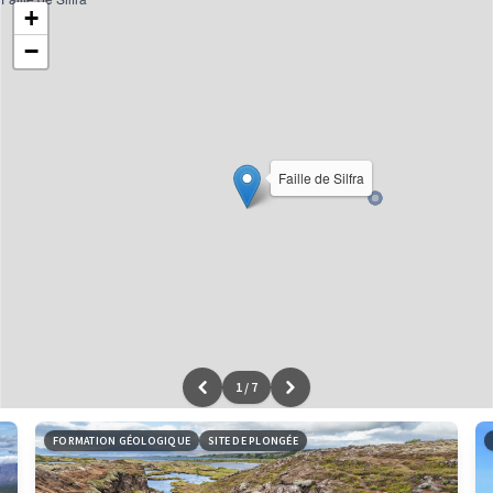
+
−
Faille de Silfra
1
/
7
Leaflet
|
données ©
OpenStreetMap
/ODbL - rendu
OSM France
FORMATION GÉOLOGIQUE
SITE DE PLONGÉE