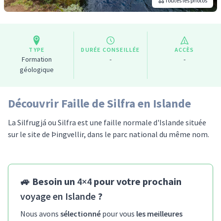
Toutes les photos
TYPE
DURÉE CONSEILLÉE
ACCÈS
Formation
-
-
géologique
Découvrir Faille de Silfra en Islande
La Silfrugjá ou Silfra est une faille normale d'Islande située
sur le site de Þingvellir, dans le parc national du même nom.
🚙 Besoin un
4×4
pour votre prochain
voyage en Islande
?
Nous avons
sélectionné
pour vous
les meilleures