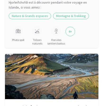
Hjorleifshofdi
est à découvrir pendant votre voyage
en
Islande
, si vous aimez :
Nature & Grands espaces
Montagne & Trekking
4
+
Photo spot
Trésors
Hors des
naturels
sentiers battus