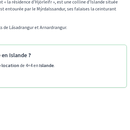
« la résidence d'Hjörleifr », est une colline d'Islande située
est entourée par le Mýrdalssandur, ses falaises la ceinturant
cks de Lásadrangur et Arnardrangur.
 en Islande
?
e location
de 4×4 en
Islande
.