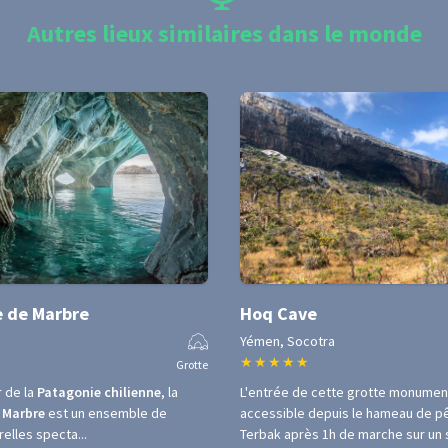
Autres lieux similaires dans le monde
e de Marbre
Hoq Cave
Yémen, Socotra
★
★
★
★
★
Grotte
 de la
Patagonie chilienne
, la
L'entrée de cette grotte monumen
 Marbre
est un ensemble de
accessible depuis le hameau de p
elles specta...
Terbak après 1h de marche sur un s