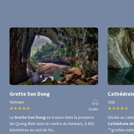
Grotte Son Dong
Cathédral
Vietnam
Chili
★
★
★
★
★
★
★
★
★
★
Grotte
La
Grotte Son Dong
se trouve dans la province
Située au cœur
de Quang Binh dans le centre du Vietnam, à 450
Cathédrale de
kilomètres au sud de Ha...
**grottes natur