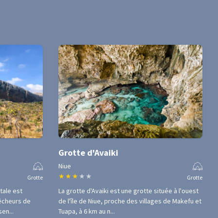
Grotte d'Avaiki
Niue
★
★
★
★
★
Grotte
Grotte
tale est
La grotte d'Avaiki est une grotte située à l'ouest
êcheurs de
de l'île de Niue, proche des villages de Makefu et
en...
Tuapa, à 6 km au n...