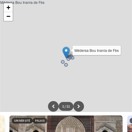
Médersa Bou Inania de Fès
+
−
Médersa Bou Inania de Fès
1
/
11
Leaflet
|
données ©
OpenStreetMap
/ODbL - rendu
OSM France
UNIVERSITÉ
PALAIS