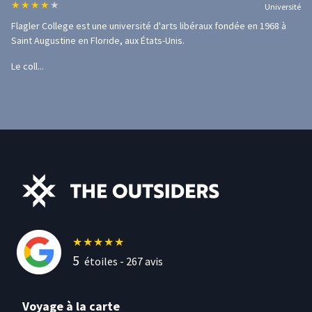
★
★
★
★
★
Université
Flagler College est une université d'arts libéraux fondée en 1968 à
Saint Augustine en Floride, aux États-Unis.
Le coll...
★
★
★
★
★
5
étoiles -
267
avis
Voyage à la carte