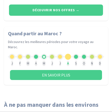
DÉCOUVRIR NOS OFFRES
→
Quand partir
au Maroc
?
Découvrez les meilleures périodes pour votre voyage
au
Maroc
.
J
F
M
A
M
J
J
A
S
O
N
D
EN SAVOIR PLUS
À ne pas manquer dans les environs