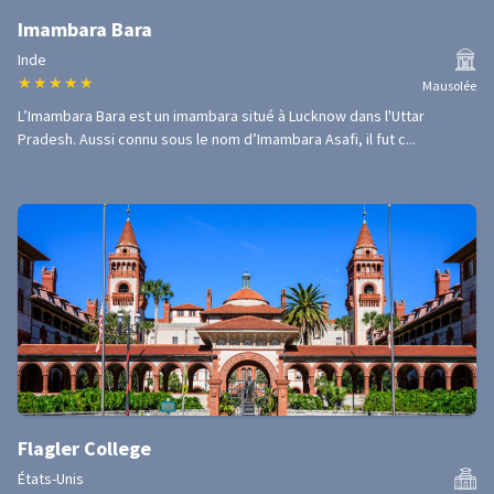
Imambara Bara
Inde
★
★
★
★
★
Mausolée
L’Imambara Bara est un imambara situé à Lucknow dans l'Uttar
Pradesh. Aussi connu sous le nom d’Imambara Asafi, il fut c...
Flagler College
États-Unis