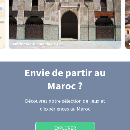
Médersa Bou Inania de Fès
Envie de partir
au
Maroc
?
Découvrez notre sélection de lieux et
d'expériences
au Maroc
EXPLORER