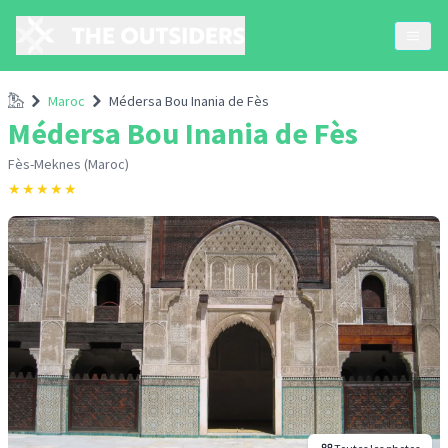
Accueil
Maroc
Médersa Bou Inania de Fès
Médersa Bou Inania de Fès
Fès-Meknes (Maroc)
★
★
★
★
★