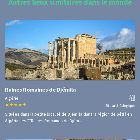
Autres lieux similaires dans le monde
Ruines Romaines de Djémila
Algérie
★
★
★
★
★
Site archéologique
Situées dans la petite localité de
Djémila
dans la région de
Sétif
en
Algérie
, les **Ruines Romaines de Djém...