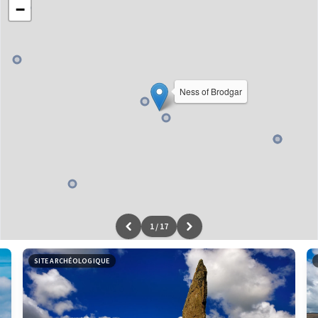
−
Ness of Brodgar
1
/
17
Leaflet
|
données ©
OpenStreetMap
/ODbL - rendu
OSM France
SITE ARCHÉOLOGIQUE