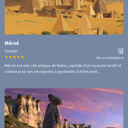
Méroé
Soudan
★
★
★
★
★
Site archéologique
Méroé est une cité antique de Nubie, capitale d'un royaume tardif et
connue pour ses nécropoles à pyramides à forte pent...