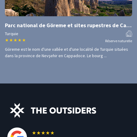
Parc national de Göreme et sites rupestres de Cappadoce
Turquie
★
★
★
★
★
Réserve naturelle
Göreme est le nom d'une vallée et d'une localité de Turquie situées
dans la province de Nevşehir en Cappadoce. Le bourg ...
★
★
★
★
★