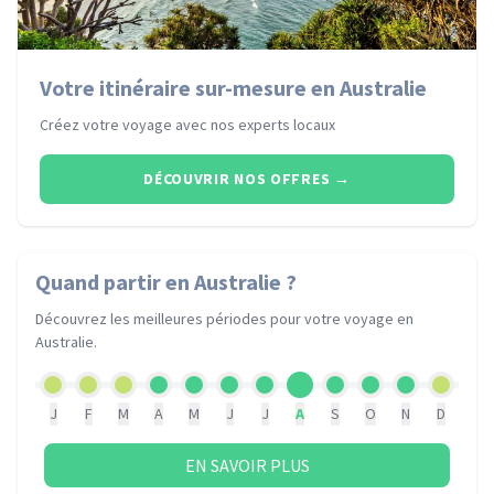
Votre itinéraire sur-mesure en Australie
Créez votre voyage avec nos experts locaux
DÉCOUVRIR NOS OFFRES
→
Quand partir
en Australie
?
Découvrez les meilleures périodes pour votre voyage
en
Australie
.
J
F
M
A
M
J
J
A
S
O
N
D
EN SAVOIR PLUS