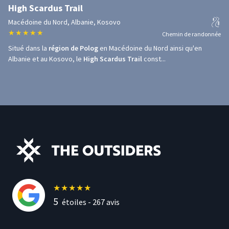
High Scardus Trail
Macédoine du Nord, Albanie, Kosovo
★
★
★
★
★
Chemin de randonnée
Situé dans la
région de Polog
en Macédoine du Nord ainsi qu'en
Albanie et au Kosovo, le
High Scardus Trail
const...
★
★
★
★
★
5
étoiles -
267
avis