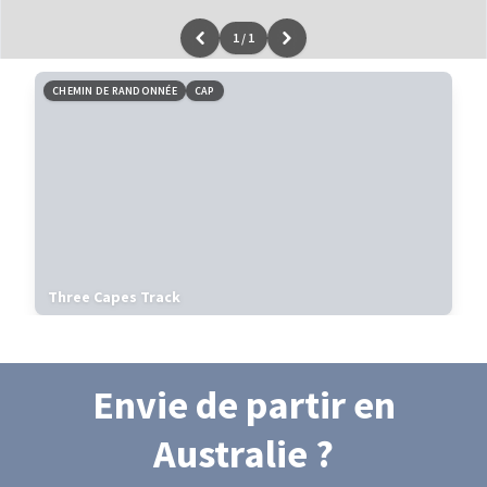
1
/
1
Leaflet
|
données ©
OpenStreetMap
/ODbL - rendu
OSM France
CHEMIN DE RANDONNÉE
CAP
Three Capes Track
Envie de partir
en
Australie
?